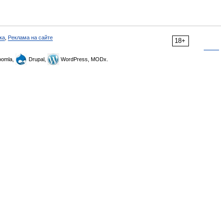
ка
,
Реклама на сайте
18+
omla,
Drupal,
WordPress, MODx.