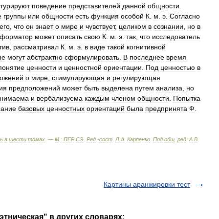
ктурируют
поведение
представителей
данной
общности
.
е
группы
или
общности
есть
функция
особой
К
.
м
.
э
.
Согласно
его
,
что
он
знает
о
мире
и
чувствует
,
целиком
в
сознании
,
но
в
форматор
может
описать
свою
К
.
м
.
э
.
так
,
что
исследователь
тив
,
рассматривал
К
.
м
.
э
.
в
виде
такой
когнитивной
не
могут
абстрактно
сформулировать
.
В
последнее
время
понятие
ценности
и
ценностной
ориентации
.
Под
ценностью
в
ожений
о
мире
,
стимулирующая
и
регулирующая
ия
предположений
может
быть
выделена
путем
анализа
,
но
нимаема
и
вербализуема
каждым
членом
общности
.
Попытка
сание
базовых
ценностных
ориентаций
была
предпринята
Ф
.
ь
в
шести
томах
. —
М
.
:
ПЕР
СЭ
.
Ред
.-
сост
.
Л
.
А
.
Карпенко
.
Под
общ
.
ред
.
А
.
В
.
Картины аранжировки тест
этническая" в других словарях: