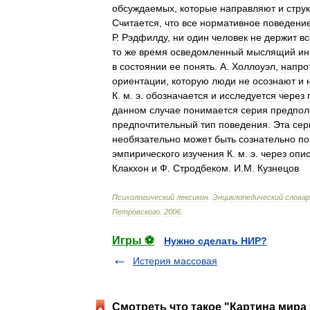
обсуждаемых
,
которые
направляют
и
стру
Считается
,
что
все
нормативное
поведени
Р
.
Рэдфилду
,
ни
один
человек
не
держит
вс
то
же
время
осведомленный
мыслящий
ин
в
состоянии
ее
понять
.
А
.
Холлоуэл
,
напро
ориентации
,
которую
люди
не
осознают
и
К
.
м
.
э
.
обозначается
и
исследуется
через
данном
случае
понимается
серия
предпол
предпочтительный
тип
поведения
.
Эта
сер
необязательно
может
быть
сознательно
по
эмпирического
изучения
К
.
м
.
э
.
через
опи
Клакхон
и
Ф
.
Стродбеком
.
И
.
М
.
Кузнецов
Психологический
лексикон
.
Энциклопедический
словар
Петровского
.
2006
.
Игры ⚽
Нужно сделать НИР?
Истерия массовая
Смотреть что такое "Картина мира 