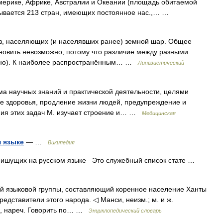
, Америке, Африке, Австралии и Океании (площадь обитаемой
итывается 213 стран, имеющих постоянное нас.,… …
, населяющих (и населявших ранее) земной шар. Общее
ановить невозможно, потому что различие между разными
овно). К наиболее распространённым… …
Лингвистический
а научных знаний и практической деятельности, целями
е здоровья, продление жизни людей, предупреждение и
ния этих задач М. изучает строение и… …
Медицинская
м языке
— …
Википедия
пишущих на русском языке Это служебный список стате …
ой языковой группы, составляющий коренное население Ханты
едставители этого народа. ◁ Манси, неизм.; м. и ж.
ки, нареч. Говорить по… …
Энциклопедический словарь